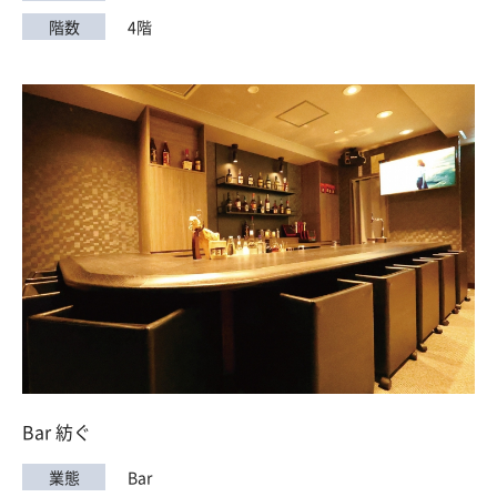
階数
4階
Bar 紡ぐ
業態
Bar