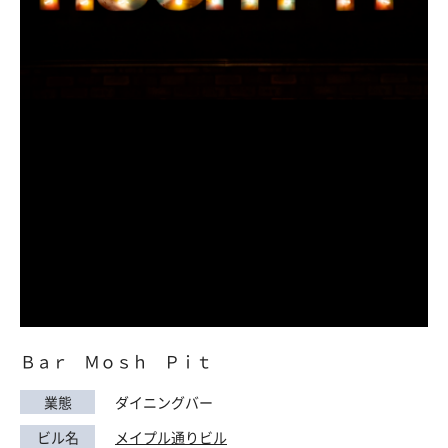
Ｂａｒ Ｍｏｓｈ Ｐｉｔ
業態
ダイニングバー
ビル名
メイプル通りビル