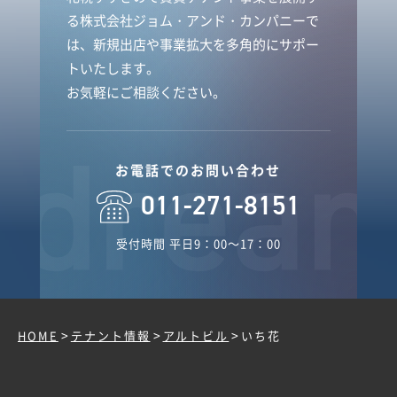
る株式会社ジョム・アンド・カンパニーで
は、新規出店や事業拡大を多角的にサポー
トいたします。
お気軽にご相談ください。
お電話でのお問い合わせ
011-271-8151
受付時間 平日9：00～17：00
>
>
>
HOME
テナント情報
アルトビル
いち花