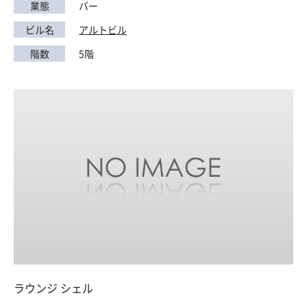
業態
バー
ビル名
アルトビル
階数
5階
ラウンジ シェル