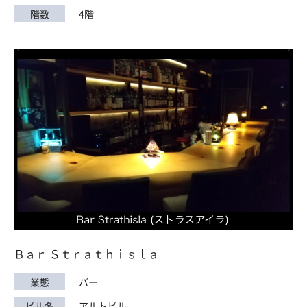
階数
4階
Ｂａｒ Ｓｔｒａｔｈｉｓｌａ
業態
バー
ビル名
アルトビル