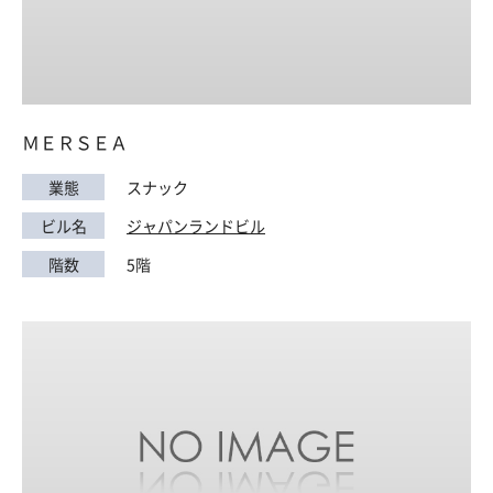
ＭＥＲＳＥＡ
業態
スナック
ビル名
ジャパンランドビル
階数
5階