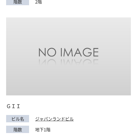
階数
2階
ＧＩＩ
ビル名
ジャパンランドビル
階数
地下1階